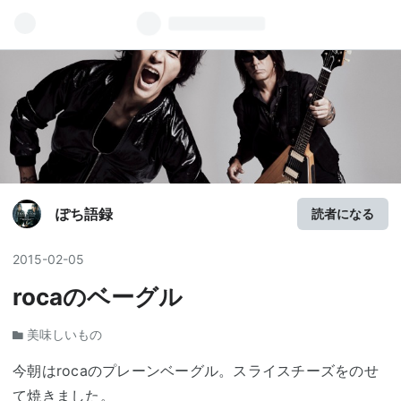
ぽち語録
読者になる
2015
-
02
-
05
rocaのベーグル
美味しいもの
今朝はrocaのプレーンベーグル。スライスチーズをのせ
て焼きました。