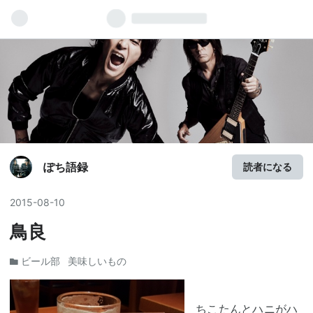
ぽち語録
読者になる
2015
-
08
-
10
鳥良
ビール部
美味しいもの
ちこたんとハニがハ