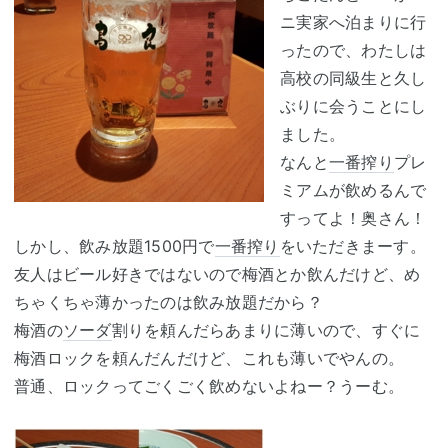
ニ実家へ泊まりに行
ったので、わたしは
高校の同級生と久し
ぶりに会うことにし
ました。
なんと
一番搾り
プレ
ミアムが飲めるんで
すってよ！奥さん！
しかし、飲み放題1500円で
一番搾り
をいただきまーす。
友人はビール好きではないので梅酒とか飲んだけど、め
ちゃくちゃ薄かったのは飲み放題だから？
梅酒の
ソーダ
割りを頼んだらあまりに薄いので、すぐに
梅酒ロックを頼んだんだけど、これも薄いでやんの。
普通、ロックってごくごく飲めないよねー？うーむ。