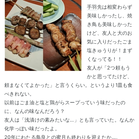
手羽
先は相変わらず
美味しかったし、焼
き鳥も美味しかった
けど、友人と大のお
気に入りだったごま
塩きゅうりが！まず
くなってる！！
友人が「2つ頼もう
かと思ってたけど、
頼まなくてよかった」と言うくらい。というより1皿も食
べきれない。
以前はごま油と塩と鶏がらスープっていう味だったの
に、なんの味なんだろう？
友人は「浅漬けの素みたいな…」とも言っていた。なんか
化学っぽい味だったよ。
20年にわたる鳥良との蜜月も終わりを迎えたか…。